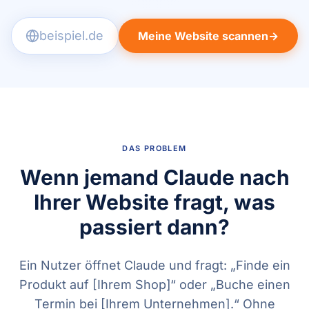
1
1
1
1
1
1
2
2
2
2
2
2
Meine Website scannen
→
3
3
3
3
3
3
4
4
4
4
4
4
5
5
5
5
5
5
6
6
6
6
6
6
7
7
7
7
7
7
8
8
8
8
8
8
9
9
9
9
9
9
DAS PROBLEM
Wenn jemand Claude nach
Ihrer Website fragt,
was
passiert dann?
Ein Nutzer öffnet Claude und fragt:
„Finde ein
Produkt auf [Ihrem Shop]“
oder
„Buche einen
Termin bei [Ihrem Unternehmen].“
Ohne